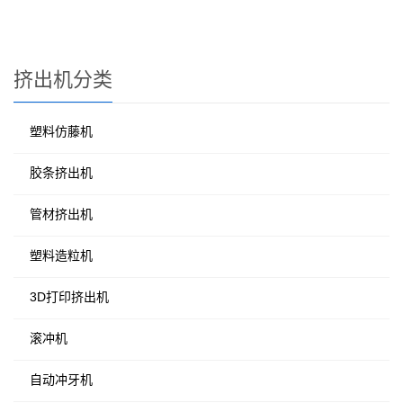
挤出机分类
塑料仿藤机
胶条挤出机
管材挤出机
塑料造粒机
3D打印挤出机
滚冲机
自动冲牙机