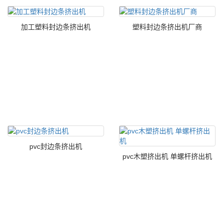
加工塑料封边条挤出机
塑料封边条挤出机厂商
pvc封边条挤出机
pvc木塑挤出机 单螺杆挤出机