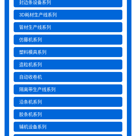
封边条设备系列
3D耗材生产线系列
管材生产线系列
仿藤机系列
塑料模具系列
造粒机系列
自动收卷机
隔离带生产线系列
沿条机系列
胶条机系列
辅机设备系列