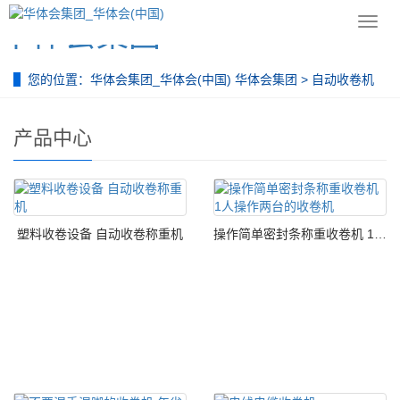
导
华体会集团
航
菜
单
您的位置：
华体会集团_华体会(中国) 华体会集团
>
自动收卷机
产品中心
塑料收卷设备 自动收卷称重机
操作简单密封条称重收卷机 1人操作两台的收卷机