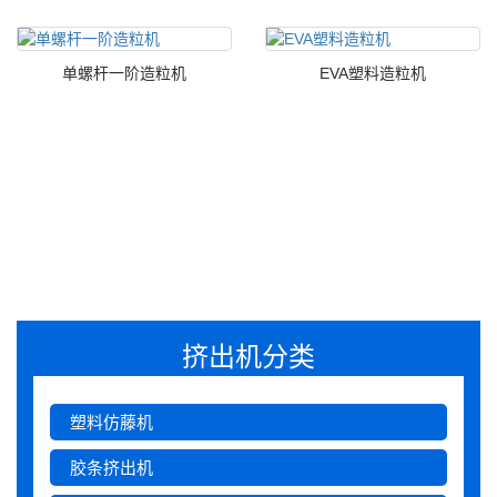
单螺杆一阶造粒机
EVA塑料造粒机
挤出机分类
塑料仿藤机
胶条挤出机